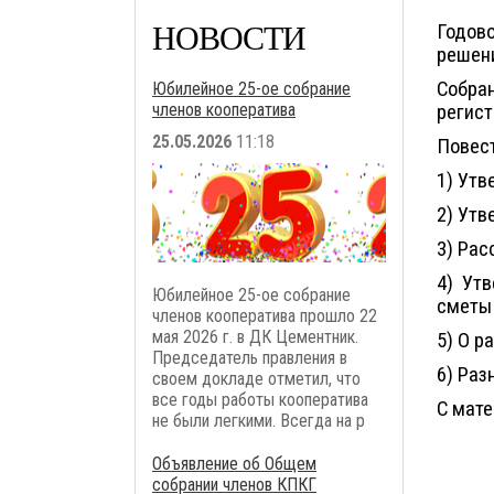
НОВОСТИ
Годов
решени
Собран
Юбилейное 25-ое собрание
членов кооператива
регист
25.05.2026
11:18
Повест
1) Утв
2) Утв
3) Рас
4) Ут
Юбилейное 25-ое собрание
сметы 
членов кооператива прошло 22
мая 2026 г. в ДК Цементник.
5) О р
Председатель правления в
6) Раз
своем докладе отметил, что
все годы работы кооператива
С мате
не были легкими. Всегда на р
Объявление об Общем
собрании членов КПКГ