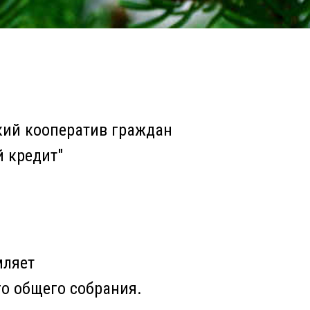
кий кооператив граждан
 кредит"
мляет
го общего собрания.