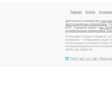
Главная
Услуги
О компа
Деятельность кооператива
контрол
реестр кредитных кооперативов
. С
КПКГ "Народный кредит" (
рег. №555
потребительских кооперативов "Ко
Фотографии и образы пайщиков, сот
материалы — изображения, видео- и
использование возможны только по
Несанкционированное использование
публичной оффертой.
Работает на Сайт-Менед