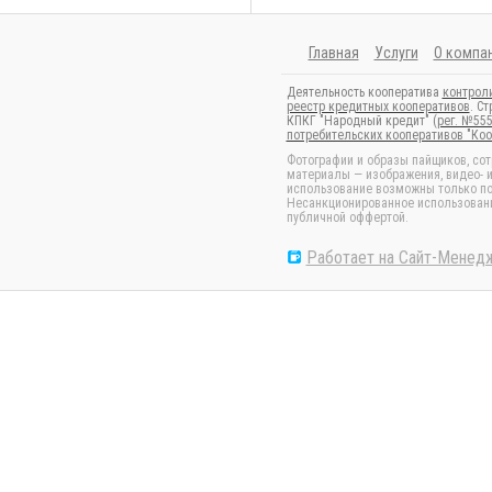
Главная
Услуги
О компа
Деятельность кооператива
контрол
реестр кредитных кооперативов
. С
КПКГ "Народный кредит" (
рег. №555
потребительских кооперативов "Ко
Фотографии и образы пайщиков, сот
материалы — изображения, видео- и
использование возможны только по
Несанкционированное использование
публичной оффертой.
Работает на Сайт-Менед