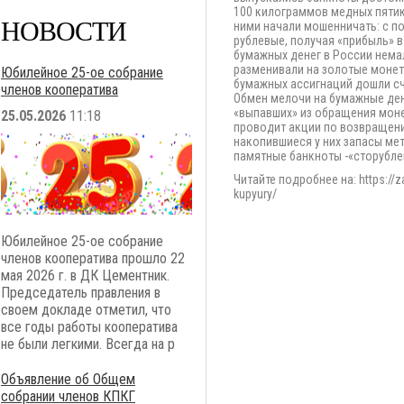
100 килограммов медных пятик
НОВОСТИ
ними начали мошенничать: с п
рублевые, получая «прибыль» в
бумажных денег в России немал
разменивали на золотые монеты
Юбилейное 25-ое собрание
бумажных ассигнаций дошли сч
членов кооператива
Обмен мелочи на бумажные ден
«выпавших» из обращения моне
25.05.2026
11:18
проводит акции по возвращению
накопившиеся у них запасы ме
памятные банкноты -«сторубле
Читайте подробнее на: https://z
kupyury/
Юбилейное 25-ое собрание
членов кооператива прошло 22
мая 2026 г. в ДК Цементник.
Председатель правления в
своем докладе отметил, что
все годы работы кооператива
не были легкими. Всегда на р
Объявление об Общем
собрании членов КПКГ