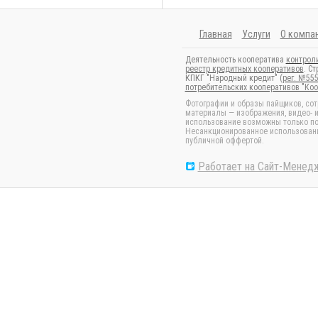
Главная
Услуги
О компа
Деятельность кооператива
контрол
реестр кредитных кооперативов
. С
КПКГ "Народный кредит" (
рег. №555
потребительских кооперативов "Ко
Фотографии и образы пайщиков, сот
материалы — изображения, видео- и
использование возможны только по
Несанкционированное использование
публичной оффертой.
Работает на Сайт-Менед